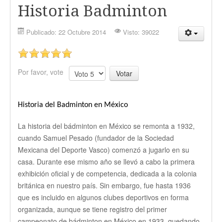
Historia Badminton
Historia de Bádminton en México
Publicado: 22 Octubre 2014
Visto: 39022
Biografias
Roy Díaz González
Por favor, vote
Ma. de la Paz Luna Felix
Juegos Centroaméricanos
Historia del Badminton en México
La historia del bádminton en México se remonta a 1932,
Juegos Panaméricanos
cuando Samuel Pesado (fundador de la Sociedad
Juegos Olímpicos
Mexicana del Deporte Vasco) comenzó a jugarlo en su
casa. Durante ese mismo año se llevó a cabo la primera
Salón de la fama
exhibición oficial y de competencia, dedicada a la colonia
británica en nuestro país. Sin embargo, fue hasta 1936
Jugadores
que es incluido en algunos clubes deportivos en forma
organizada, aunque se tiene registro del primer
Dirigentes
campeonato de bádminton en México en 1933, quedando