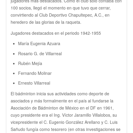
jugadores más destacados. Como el club sólo contaba con
100 socios, llegó el momento en que tuvo que cerrar,
2do selectivo DF ON
convirtiendo al Club Deportivo Chapultepec, A.C., en
heredero de las glorias de la raqueta.
Clasificatorio y ranqueo ON 2015
Jugadores destacados en el periodo 1942-1955
II Yonex Mexican Internactional U19
María Eugenia Azuara
Contacto
Rosario G. de Villarreal
Donde jugar
Rubén Mejía
Tienda Online
Fernando Molinar
Canchas
Ernesto Villarreal
El bádminton inicia sus actividades como deporte de
asociados y más formalmente en el país al fundarse la
Asociación de Bádminton de México en el DF en 1961,
cuyo presidente era el Ing. Víctor Jaramillo Villalobos, su
vicepresidente el C. Eugenio González Arellano y C. Luis
Sañudo fungía como tesorero (en otras investigaciones se