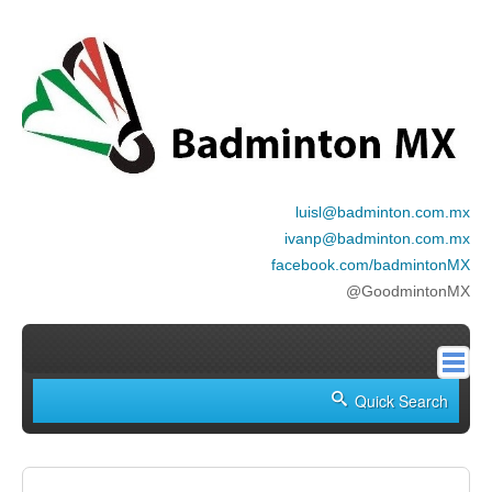
luisl@badminton.com.mx
ivanp@badminton.com.mx
facebook.com/badmintonMX
@GoodmintonMX
Inicio
Quick Search
Nosotros
Historia