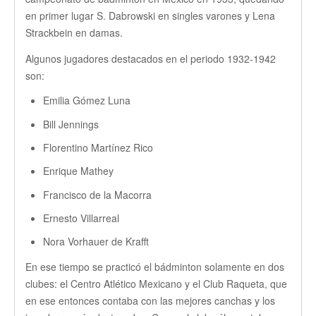
en primer lugar S. Dabrowski en singles varones y Lena
Entrenadores
Strackbein en damas.
Campeones
Algunos jugadores destacados en el periodo 1932-1942
son:
Singles Varonil
Emilia Gómez Luna
Singles Femenil
Bill Jennings
Florentino Martínez Rico
Dobles Varonil
Enrique Mathey
Dobles Femenil
Francisco de la Macorra
Ernesto Villarreal
Dobles Mixtos
Nora Vorhauer de Krafft
Noticias
En ese tiempo se practicó el bádminton solamente en dos
Eventos
clubes: el Centro Atlético Mexicano y el Club Raqueta, que
en ese entonces contaba con las mejores canchas y los
Torneos